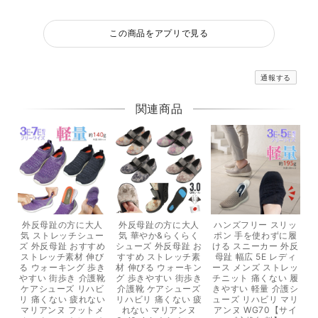
この商品をアプリで見る
通報する
関連商品
外反母趾の方に大人
外反母趾の方に大人
ハンズフリー スリッ
気 ストレッチシュー
気 華やか&らくらく
ポン 手を使わずに履
ズ 外反母趾 おすすめ
シューズ 外反母趾 お
ける スニーカー 外反
ストレッチ素材 伸び
すすめ ストレッチ素
母趾 幅広 5E レディ
る ウォーキング 歩き
材 伸びる ウォーキン
ース メンズ ストレッ
やすい 街歩き 介護靴
グ 歩きやすい 街歩き
チニット 痛くない 履
ケアシューズ リハビ
介護靴 ケアシューズ
きやすい 軽量 介護シ
リ 痛くない 疲れない
リハビリ 痛くない 疲
ューズ リハビリ マリ
マリアンヌ フットメ
れない マリアンヌ
アンヌ WG70【サイ