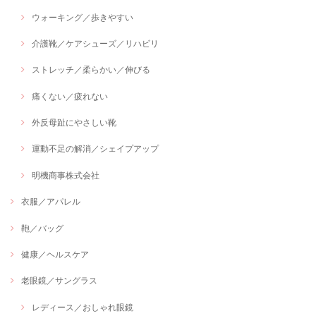
ウォーキング／歩きやすい
介護靴／ケアシューズ／リハビリ
ストレッチ／柔らかい／伸びる
痛くない／疲れない
外反母趾にやさしい靴
運動不足の解消／シェイプアップ
明機商事株式会社
衣服／アパレル
鞄／バッグ
健康／ヘルスケア
老眼鏡／サングラス
レディース／おしゃれ眼鏡