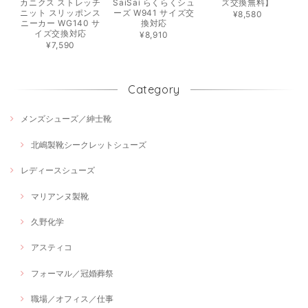
カニクス ストレッチ
SaiSai らくらくシュ
ズ交換無料】
ニット スリッポンス
ーズ W941 サイズ交
¥8,580
ニーカー WG140 サ
換対応
イズ交換対応
¥8,910
¥7,590
Category
メンズシューズ／紳士靴
北嶋製靴シークレットシューズ
レディースシューズ
マリアンヌ製靴
久野化学
アスティコ
フォーマル／冠婚葬祭
職場／オフィス／仕事