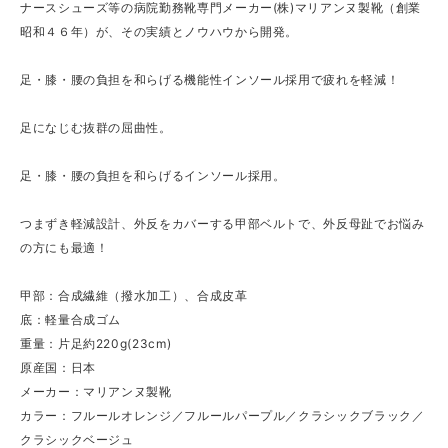
ナースシューズ等の病院勤務靴専門メーカー(株)マリアンヌ製靴（創業
昭和４６年）が、その実績とノウハウから開発。
足・膝・腰の負担を和らげる機能性インソール採用で疲れを軽減！
足になじむ抜群の屈曲性。
足・膝・腰の負担を和らげるインソール採用。
つまずき軽減設計、外反をカバーする甲部ベルトで、外反母趾でお悩み
の方にも最適！
甲部：合成繊維（撥水加工）、合成皮革
底：軽量合成ゴム
重量：片足約220g(23cm)
原産国：日本
メーカー：マリアンヌ製靴
カラー：フルールオレンジ／フルールパープル／クラシックブラック／
クラシックベージュ