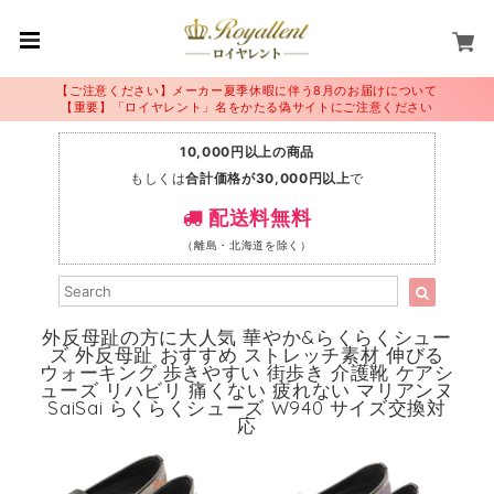
【ご注意ください】メーカー夏季休暇に伴う8月のお届けについて
【重要】「ロイヤレント」名をかたる偽サイトにご注意ください
10,000円以上の商品
もしくは
合計価格が30,000円以上
で
配送料無料
（離島・北海道を除く）
外反母趾の方に大人気 華やか&らくらくシュー
ズ 外反母趾 おすすめ ストレッチ素材 伸びる
ウォーキング 歩きやすい 街歩き 介護靴 ケアシ
ューズ リハビリ 痛くない 疲れない マリアンヌ
SaiSai らくらくシューズ W940 サイズ交換対
応